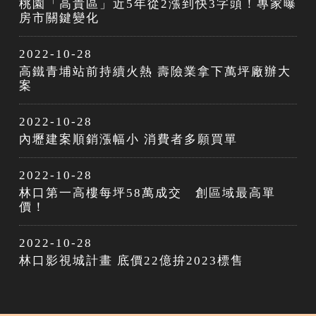
桃園「高貴區」近5年從2漲到快3字頭！專家曝
房市關鍵變化
2022-10-28
高鐵青埔站前持續火熱 壽險業拿下萬坪廠辦大
案
2022-10-28
內壢建案順銷漲幅小 消費者多願買單
2022-10-28
林口第一高樓每坪58萬成交 創區域最高單
價！
2022-10-28
林口影視城計畫 底價22億拚2023標售